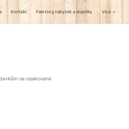
a
Kontakt
Paletový nábytek a doplňky
Více
žadavkům na opakované