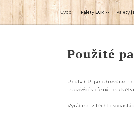
Úvod
Palety EUR
Palety 
Použité pa
Palety CP jsou dřevěné pal
používání v různých odvětv
Vyrábí se v těchto variantác