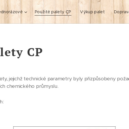
jednorázové
Použité palety CP
Výkup palet
Doprav
lety CP
ety, jejichž technické parametry byly přizpůsobeny po
ích chemického průmyslu.
h: