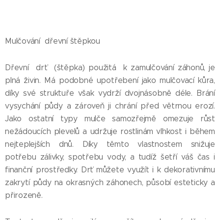
Mulčování dřevní štěpkou
Dřevní drť (štěpka) použitá k zamulčování záhonů, je
plná živin. Má podobné upotřebení jako mulčovací kůra,
díky své struktuře však vydrží dvojnásobně déle. Brání
vysychání půdy a zároveň ji chrání před větrnou erozí.
Jako ostatní typy mulče samozřejmě omezuje růst
nežádoucích plevelů a udržuje rostlinám vlhkost i během
nejteplejších dnů. Díky těmto vlastnostem snižuje
potřebu zálivky, spotřebu vody, a tudíž šetří váš čas i
finanční prostředky. Drť můžete využít i k dekorativnímu
zakrytí půdy na okrasných záhonech, působí esteticky a
přirozeně.