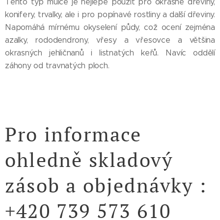
Tento typ mulče je nejlépe použít pro okrasné dřeviny,
konifery, trvalky, ale i pro popínavé rostliny a další dřeviny.
Napomáhá mírnému okyselení půdy, což ocení zejména
azalky, rododendrony, vřesy a vřesovce a většina
okrasných jehličnanů i listnatých keřů. Navíc oddělí
záhony od travnatých ploch.
Pro informace
ohledně skladový
zásob a objednávky :
+420 739 573 610